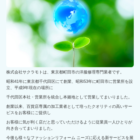
採用情報
法人様
株式会社サクラモトは、東京都町田市の洋服修理専門業者です。
昭和41年に東京都千代田区にて創業、昭和53年に町田市に営業所を設
立、平成9年現在の場所に
千代田区本社・営業所を統合し本拠地として営業してまいりました。
創業以来、百貨店専属の加工業者として培ったクオリティの高いサー
ビスをお客様にご提供し
お客様に気が利く店だと思っていただけるように従業員一人ひとりが
向き合ってまいりました。
今後も様々なファッションリフォーム ニーズに応える新サービスを展