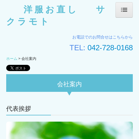
洋 服 お 直 し サ
ク ラ モ ト
ホーム
お電話でのお問合せはこちらから
会社案内
TEL:
042-728-0168
ホーム
会社案内
店舗案内
お直し事例一覧
会社案内
料金表
お知らせ
代表挨拶
お問合せ
個人情報保護方針